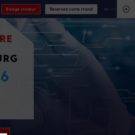
Badge visiteur
Réservez votre stand
FR
EN
DE
26
26