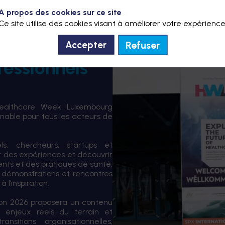
A propos des cookies sur ce site
Ce site utilise des cookies visant à améliorer votre expérience
Refuser
Accepter
fessionnels
Healthcare Week Luxembourg
able pour tous les acteurs de
els, chercheurs, startups et
er des expériences et découvrir
ents et des pratiques de santé.
 démonstrations et rencontres
 l’inspiration.
tion 2026 proposera un contenu
 enjeux réels du terrain et
sitions organisationnelles,