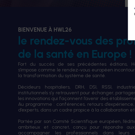
BIENVENUE À HWL26
le rendez-vous des pro
de la santé en Europe !
Fort du succès de ses précédentes éditions, 
s’impose comme le rendez-vous européen incontourn
la transformation du système de santé.
Décideurs hospitaliers, DRH, DSI, RSSI, industri
institutionnels s’y retrouvent pour échanger, partag
les innovations qui façonnent l’avenir des établissem
Au programme : conférences, retours d’expérience,
d’experts, dans un cadre propice à la collaboration et à
Portée par son Comité Scientifique européen, l’édi
ambitieux et concret, conçu pour répondre aux
accompagner les professionnels dans leurs tran