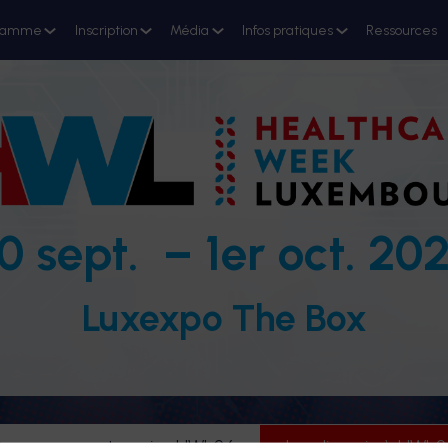
ramme
Inscription
Média
Infos pratiques
Ressources
0 sept. – 1er oct. 20
Luxexpo The Box
evenez partenaire HWL26
Je m'inscris à HWL