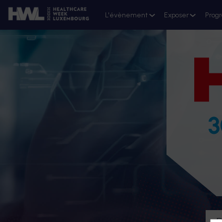
L'évènement
Exposer
Prog
3
D