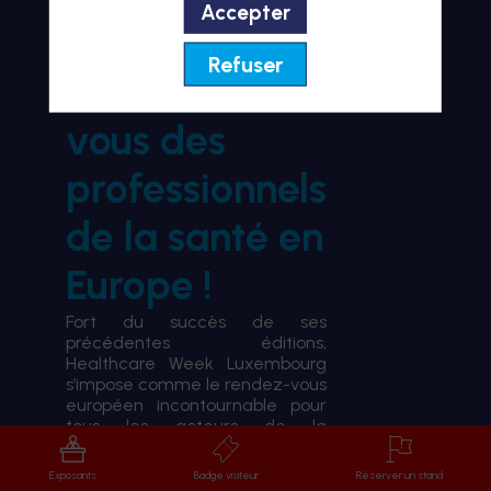
Accepter
BIENVENUE À HWL26
Refuser
le rendez-
vous des
professionnels
de la santé en
Europe !
Fort du succès de ses
précédentes éditions,
Healthcare Week Luxembourg
s’impose comme le rendez-vous
européen incontournable pour
tous les acteurs de la
transformation du système de
santé.
Exposants
Badge visiteur
Réserver un stand