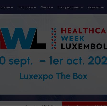
ramme
Inscription
Média
Infos pratiques
Ressources
0 sept. – 1er oct. 20
Luxexpo The Box
evenez partenaire HWL26
Je m'inscris à HWL