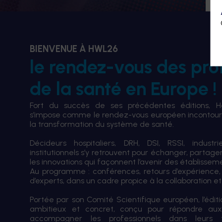
BIENVENUE À HWL26
le rendez-vous des pro
de la santé en Europe !
Fort du succès de ses précédentes éditions, 
s’impose comme le rendez-vous européen incontourn
la transformation du système de santé.
Décideurs hospitaliers, DRH, DSI, RSSI, industri
institutionnels s’y retrouvent pour échanger, partag
les innovations qui façonnent l’avenir des établissem
Au programme : conférences, retours d’expérience,
d’experts, dans un cadre propice à la collaboration et à
Portée par son Comité Scientifique européen, l’édi
ambitieux et concret, conçu pour répondre aux
accompagner les professionnels dans leurs tran