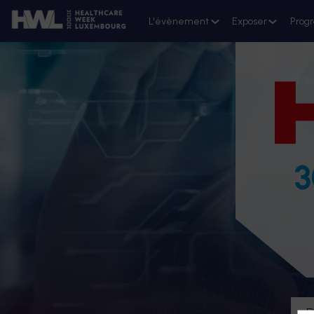
L'évènement
Exposer
Prog
3
D