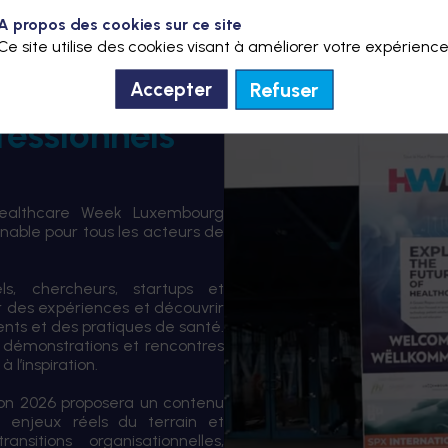
A propos des cookies sur ce site
Ce site utilise des cookies visant à améliorer votre expérience
Refuser
Accepter
fessionnels
Healthcare Week Luxembourg
able pour tous les acteurs de
els, chercheurs, startups et
er des expériences et découvrir
ents et des pratiques de santé.
 démonstrations et rencontres
 l’inspiration.
tion 2026 proposera un contenu
 enjeux réels du terrain et
sitions organisationnelles,