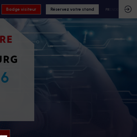
Badge visiteur
Réservez votre stand
FR
EN
DE
26
26