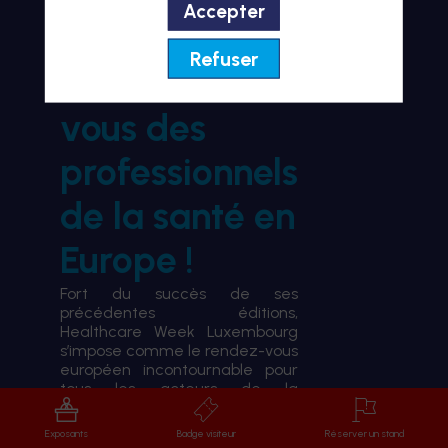
Accepter
BIENVENUE À HWL26
Refuser
le rendez-
vous des
professionnels
de la santé en
Europe !
Fort du succès de ses
précédentes éditions,
Healthcare Week Luxembourg
s’impose comme le rendez-vous
européen incontournable pour
tous les acteurs de la
transformation du système de
santé.
Exposants
Badge visiteur
Réserver un stand