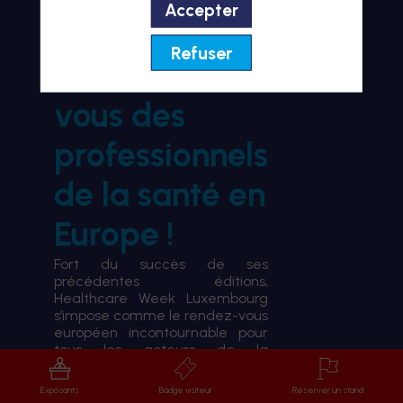
Accepter
BIENVENUE À HWL26
Refuser
le rendez-
vous des
professionnels
de la santé en
Europe !
Fort du succès de ses
précédentes éditions,
Healthcare Week Luxembourg
s’impose comme le rendez-vous
européen incontournable pour
tous les acteurs de la
transformation du système de
santé.
Exposants
Badge visiteur
Réserver un stand