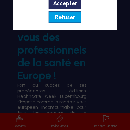
Accepter
BIENVENUE À HWL26
Refuser
le rendez-
vous des
professionnels
de la santé en
Europe !
Fort du succès de ses
précédentes éditions,
Healthcare Week Luxembourg
s’impose comme le rendez-vous
européen incontournable pour
tous les acteurs de la
transformation du système de
santé.
Exposants
Badge visiteur
Réserver un stand