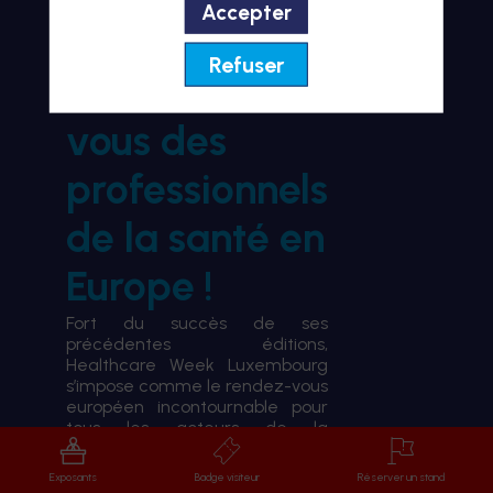
Accepter
BIENVENUE À HWL26
Refuser
le rendez-
vous des
professionnels
de la santé en
Europe !
Fort du succès de ses
précédentes éditions,
Healthcare Week Luxembourg
s’impose comme le rendez-vous
européen incontournable pour
tous les acteurs de la
transformation du système de
santé.
Exposants
Badge visiteur
Réserver un stand