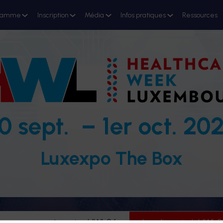
ramme
Inscription
Média
Infos pratiques
Ressources
0 sept. – 1er oct. 20
Luxexpo The Box
evenez partenaire HWL26
Je m'inscris à HWL