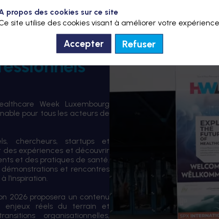
A propos des cookies sur ce site
Ce site utilise des cookies visant à améliorer votre expérience
Refuser
Accepter
fessionnels
Healthcare Week Luxembourg
able pour tous les acteurs de
els, chercheurs, startups et
er des expériences et découvrir
ents et des pratiques de santé.
 démonstrations et rencontres
 l’inspiration.
tion 2026 proposera un contenu
 enjeux réels du terrain et
sitions organisationnelles,