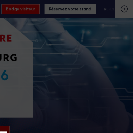
Badge visiteur
Réservez votre stand
FR
EN
DE
26
26