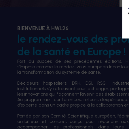
BIENVENUE À HWL26
le rendez-vous des pro
de la santé en Europe !
Fort du succès de ses précédentes éditions, 
s’impose comme le rendez-vous européen incontourn
la transformation du système de santé.
Décideurs hospitaliers, DRH, DSI, RSSI, industri
institutionnels s’y retrouvent pour échanger, partag
les innovations qui façonnent l’avenir des établissem
Au programme : conférences, retours d’expérience,
d’experts, dans un cadre propice à la collaboration et à
Portée par son Comité Scientifique européen, l’édi
ambitieux et concret, conçu pour répondre aux
accompagner les professionnels dans leurs tran