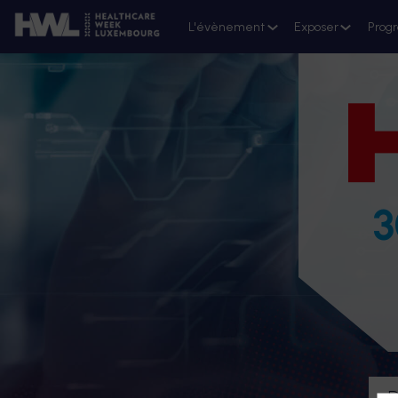
L'évènement
Exposer
Prog
3
D