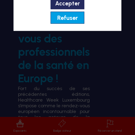
Accepter
BIENVENUE À HWL26
Refuser
le rendez-
vous des
professionnels
de la santé en
Europe !
Fort du succès de ses
précédentes éditions,
Healthcare Week Luxembourg
s’impose comme le rendez-vous
européen incontournable pour
tous les acteurs de la
transformation du système de
santé.
Exposants
Badge visiteur
Réserver un stand