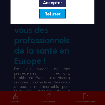
Accepter
BIENVENUE À HWL26
Refuser
le rendez-
vous des
professionnels
de la santé en
Europe !
Fort du succès de ses
précédentes éditions,
Healthcare Week Luxembourg
s’impose comme le rendez-vous
européen incontournable pour
tous les acteurs de la
transformation du système de
santé.
Exposants
Badge visiteur
Réserver un stand