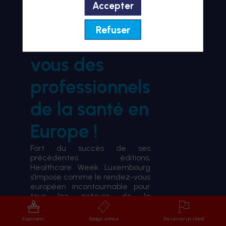
Accepter
BIENVENUE À HWL26
Refuser
le rendez-
vous des
professionnels
de la santé en
Europe !
Fort du succès de ses
précédentes éditions,
Healthcare Week Luxembourg
s’impose comme le rendez-vous
européen incontournable pour
tous les acteurs de la
transformation du système de
santé.
Exposants
Badge visiteur
Réserver un stand