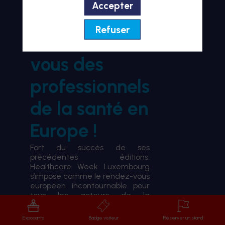
Accepter
BIENVENUE À HWL26
Refuser
le rendez-
vous des
professionnels
de la santé en
Europe !
Fort du succès de ses
précédentes éditions,
Healthcare Week Luxembourg
s’impose comme le rendez-vous
européen incontournable pour
tous les acteurs de la
transformation du système de
santé.
Exposants
Badge visiteur
Réserver un stand