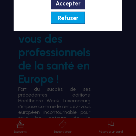
Accepter
BIENVENUE À HWL26
Refuser
le rendez-
vous des
professionnels
de la santé en
Europe !
Fort du succès de ses
précédentes éditions,
Healthcare Week Luxembourg
s’impose comme le rendez-vous
européen incontournable pour
tous les acteurs de la
transformation du système de
santé.
Exposants
Badge visiteur
Réserver un stand