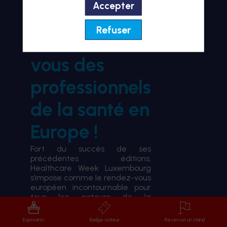
Accepter
BIENVENUE À HWL26
Refuser
le rendez-
vous des
professionnels
de la santé en
Europe !
Fort du succès de ses
précédentes éditions,
Healthcare Week Luxembourg
s’impose comme le rendez-vous
européen incontournable pour
tous les acteurs de la
transformation du système de
santé.
Exposants
Badge visiteur
Réserver un stand