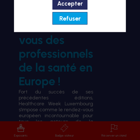
Accepter
BIENVENUE À HWL26
Refuser
le rendez-
vous des
professionnels
de la santé en
Europe !
Fort du succès de ses
précédentes éditions,
Healthcare Week Luxembourg
s’impose comme le rendez-vous
européen incontournable pour
tous les acteurs de la
transformation du système de
santé.
Exposants
Badge visiteur
Réserver un stand