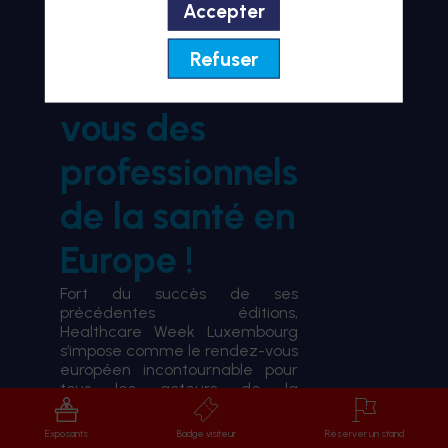
Accepter
BIENVENUE À HWL26
Refuser
le rendez-
vous des
professionnels
de la santé en
Europe !
Fort du succès de ses
précédentes éditions,
Healthcare Week Luxembourg
s’impose comme le rendez-vous
européen incontournable pour
tous les acteurs de la
transformation du système de
santé.
Exposants
Badge visiteur
Réserver un stand