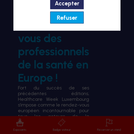
Accepter
BIENVENUE À HWL26
Refuser
le rendez-
vous des
professionnels
de la santé en
Europe !
Fort du succès de ses
précédentes éditions,
Healthcare Week Luxembourg
s’impose comme le rendez-vous
européen incontournable pour
tous les acteurs de la
transformation du système de
santé.
Exposants
Badge visiteur
Réserver un stand